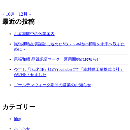
« 10月
12月 »
最近の投稿
お盆期間中の休業案内
尾張和晒品質認証に込めた想い ～本物の和晒を未来へ残すた
めに～
尾張和晒 品質認証マーク 運用開始のお知らせ
今年も「Iku老師」様のYouTubeにて「幸村晒工業株式会社」
が紹介させました
ゴールデンウィーク期間の営業のお知らせ
カテゴリー
blog
おしらせ