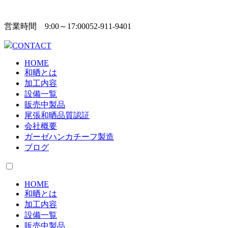
営業時間 9:00～17:00
052-911-9401
CONTACT
HOME
和晒とは
加工内容
設備一覧
販売中製品
尾張和晒品質認証
会社概要
ガーゼハンカチーフ製造
ブログ
HOME
和晒とは
加工内容
設備一覧
販売中製品