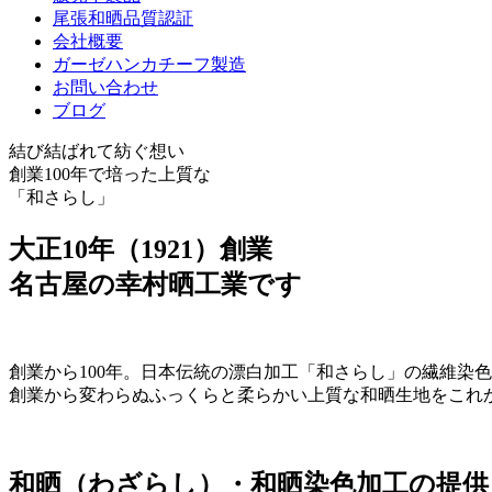
尾張和晒品質認証
会社概要
ガーゼハンカチーフ製造
お問い合わせ
ブログ
結び結ばれて紡ぐ想い
創業100年で培った上質な
「和さらし」
大正
10
年（1921）創業
名古屋の幸村晒工業です
創業から100年。日本伝統の漂白加工「和さらし」の繊維染
創業から変わらぬふっくらと柔らかい上質な和晒生地をこれ
和晒（わざらし）・和晒染色加工の提供