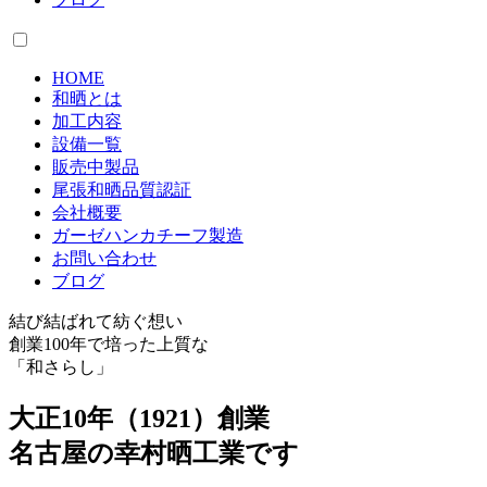
HOME
和晒とは
加工内容
設備一覧
販売中製品
尾張和晒品質認証
会社概要
ガーゼハンカチーフ製造
お問い合わせ
ブログ
結び結ばれて紡ぐ想い
創業100年で培った上質な
「和さらし」
大正
10
年（1921）創業
名古屋の幸村晒工業です