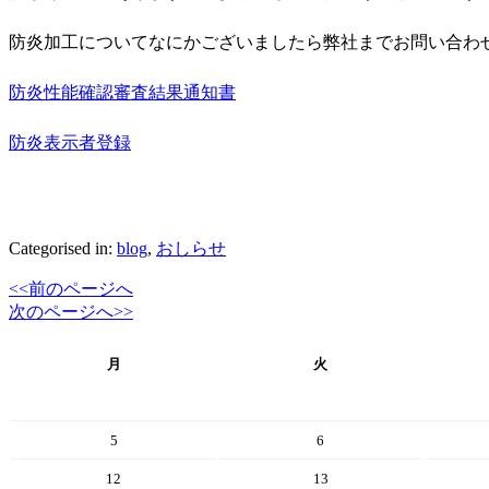
防炎加工についてなにかございましたら弊社までお問い合わ
防炎性能確認審査結果通知書
防炎表示者登録
Categorised in:
blog
,
おしらせ
<<前のページへ
次のページへ>>
月
火
5
6
12
13