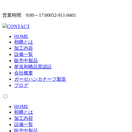
営業時間 9:00～17:00
052-911-9401
CONTACT
HOME
和晒とは
加工内容
設備一覧
販売中製品
尾張和晒品質認証
会社概要
ガーゼハンカチーフ製造
ブログ
HOME
和晒とは
加工内容
設備一覧
販売中製品