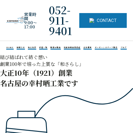
052-
営業時
911-
間
CONTACT
9:00～
9401
17:00
HOME
和晒とは
加工内容
設備一覧
販売中製品
尾張和晒品質認証
会社概要
ガーゼハンカチーフ製造
ブログ
結び結ばれて紡ぐ想い
創業100年で培った上質な
「和さらし」
大正
10
年（1921）創業
名古屋の幸村晒工業です