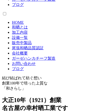
ブログ
HOME
和晒とは
加工内容
設備一覧
販売中製品
尾張和晒品質認証
会社概要
ガーゼハンカチーフ製造
お問い合わせ
ブログ
結び結ばれて紡ぐ想い
創業100年で培った上質な
「和さらし」
大正
10
年（1921）創業
名古屋の幸村晒工業です