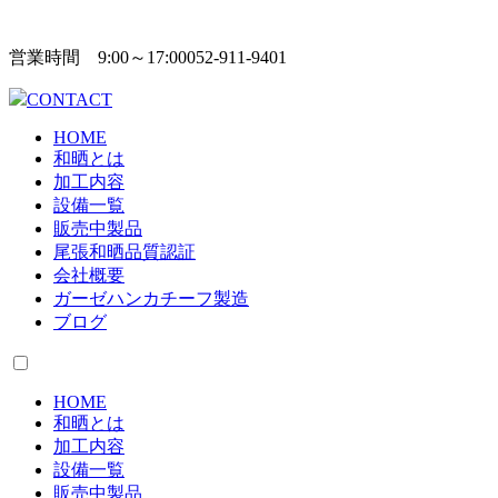
営業時間 9:00～17:00
052-911-9401
CONTACT
HOME
和晒とは
加工内容
設備一覧
販売中製品
尾張和晒品質認証
会社概要
ガーゼハンカチーフ製造
ブログ
HOME
和晒とは
加工内容
設備一覧
販売中製品