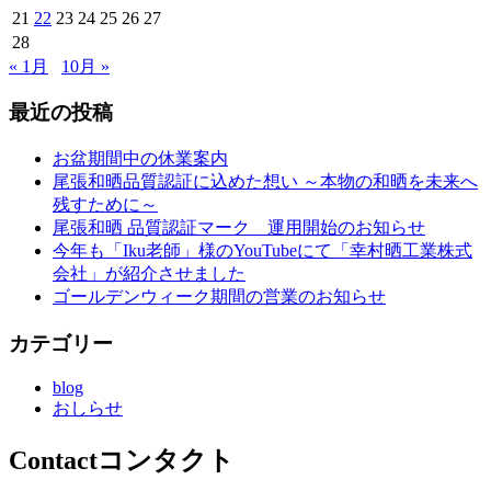
21
22
23
24
25
26
27
28
« 1月
10月 »
最近の投稿
お盆期間中の休業案内
尾張和晒品質認証に込めた想い ～本物の和晒を未来へ
残すために～
尾張和晒 品質認証マーク 運用開始のお知らせ
今年も「Iku老師」様のYouTubeにて「幸村晒工業株式
会社」が紹介させました
ゴールデンウィーク期間の営業のお知らせ
カテゴリー
blog
おしらせ
Contact
コンタクト