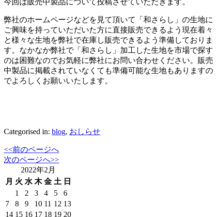
今回は販売中製品について投稿させていただきます。
弊社のホームページなどを見て頂いて「和さらし」の生地に
ご興味を持っていただいた方に直接販売できるよう現在着々
と様々な生地を弊社で在庫し販売できるよう準備しておりま
す。なかなか弊社で「和さらし」加工した生地を市場で探す
のは困難なのでお気軽に弊社にお問い合わせください。販売
中製品に掲載されていなくても準備可能な生地もありますの
でよろしくお願いいたします。
Categorised in:
blog
,
おしらせ
<<前のページへ
次のページへ>>
2022年2月
月
火
水
木
金
土
日
1
2
3
4
5
6
7
8
9
10
11
12
13
14
15
16
17
18
19
20